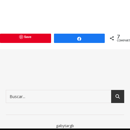
Save
7
Compartir
COMPART
gabytargb