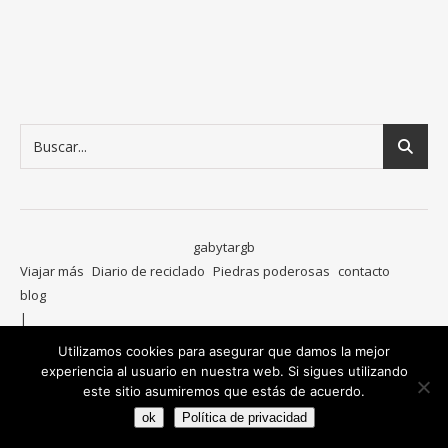
gabytargb
Viajar más
Diario de reciclado
Piedras poderosas
contacto
blog
Ashe Tema de
WP Royal
.
Utilizamos cookies para asegurar que damos la mejor
experiencia al usuario en nuestra web. Si sigues utilizando
este sitio asumiremos que estás de acuerdo.
ok
Política de privacidad