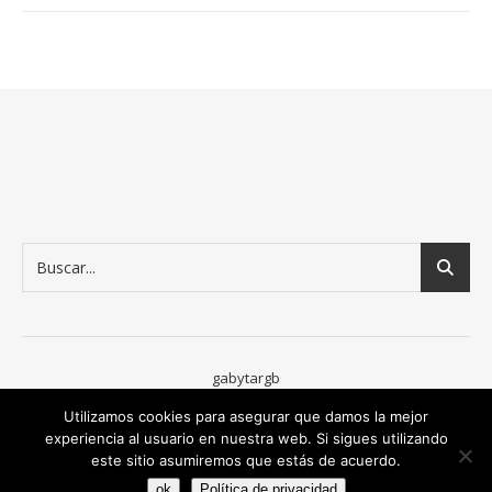
gabytargb
Viajar más
Diario de reciclado
Piedras poderosas
contacto
Utilizamos cookies para asegurar que damos la mejor
blog
experiencia al usuario en nuestra web. Si sigues utilizando
este sitio asumiremos que estás de acuerdo.
Ashe Tema de
WP Royal
.
ok
Política de privacidad